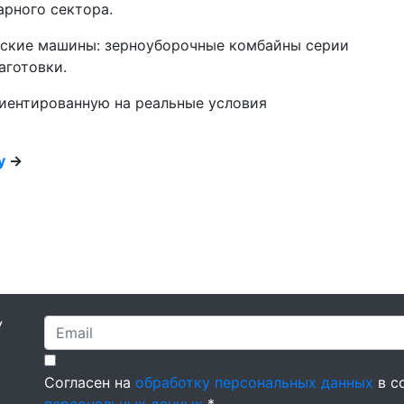
рного сектора.
нские машины: зерноуборочные комбайны серии
заготовки.
иентированную на реальные условия
у
→
У
Согласен на
обработку персональных данных
в с