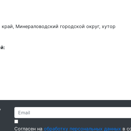
рай, Минераловодский городской округ, хутор
й:
У
Согласен на
обработку персональных данных
в с