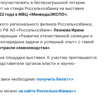
 поучаствовать в беспроигрышной лотерее
т на стенде Россельхозбанка на выставке
022 года в МВЦ «МинводыЭКСПО»
.
кого регионального филиала Россельхозбанка,
о РФ АО «Россельхозбанк»
Леонова Ирина
еренции «Развитие отечественной селекции и
воочередные задачи и успешный опыт» с темой
отрасли семеноводства»
.
0 на площадке выставки. К участию приглашаются
едставители органов власти и научно-
тавки необходимо
получить билет>>
тах можно
на сайте Россельхозбанка>>