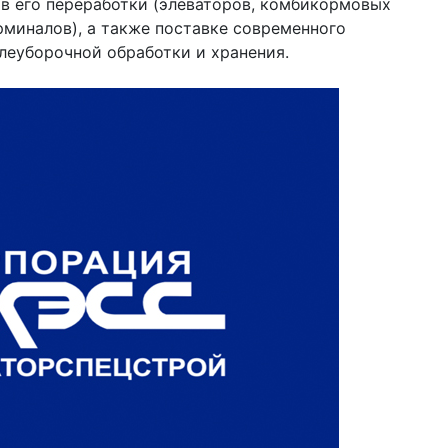
ов его переработки (элеваторов, комбикормовых
рминалов), а также поставке современного
леуборочной обработки и хранения.