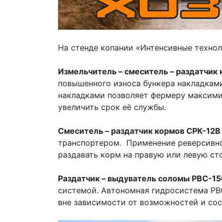
На стенде копании «Интенсивные технол
Измельчитель – смеситель – раздатчи
повышенного износа бункера накладкам
накладками позволяет фермеру максими
увеличить срок её службы.
Смеситель – раздатчик кормов СРК-12
транспортером. Применение реверсивно
раздавать корм на правую или левую ст
Раздатчик – выдуватель соломы РВС-1
системой. Автономная гидросистема РВ
вне зависимости от возможностей и сос