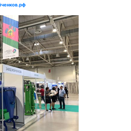
йченков.рф