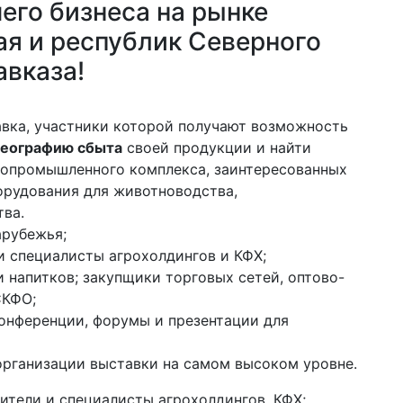
его бизнеса на рынке
ая и республик Северного
авказа!
вка, участники которой получают возможность
географию сбыта
своей продукции и найти
ропромышленного комплекса, заинтересованных
борудования для животноводства,
тва.
арубежья;
и специалисты агрохолдингов и КФХ;
 напитков; закупщики торговых сетей, оптово-
СКФО;
онференции, форумы и презентации для
рганизации выставки на самом высоком уровне.
ители и специалисты агрохолдингов, КФХ;