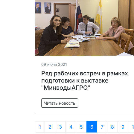
09 июня 2021
Ряд рабочих встреч в рамках
подготовки к выставке
"МинводыАГРО"
Читать новость
1
2
3
4
5
6
7
8
9