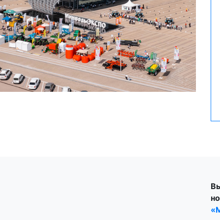
В
н
«